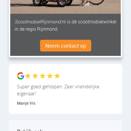
ScootmobielRijnmond
.nl is dè scootmobielwinkel
in de regio Rijnmond.
Neem contact op
Super goed geholpen. Zeer vriendelijke
eigenaar!
Marije Vis