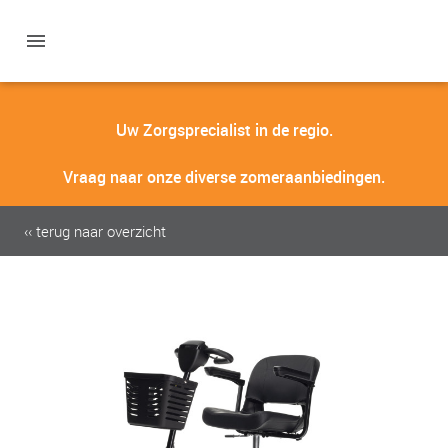
Uw Zorgsprecialist in de regio.
Vraag naar onze diverse zomeraanbiedingen.
‹‹ terug naar overzicht