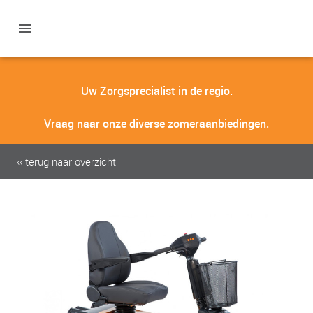
Uw Zorgsprecialist in de regio.
Vraag naar onze diverse zomeraanbiedingen.
‹‹ terug naar overzicht