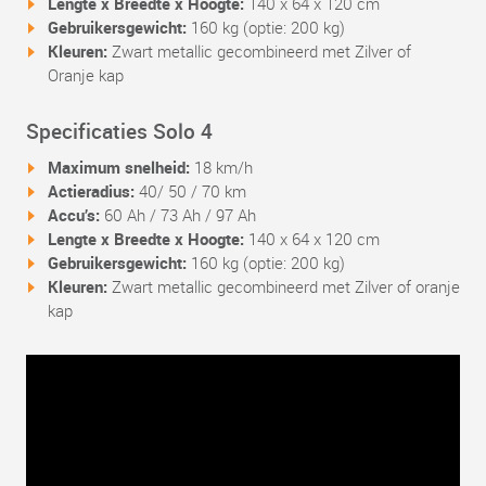
Lengte x Breedte x Hoogte:
140 x 64 x 120 cm
Gebruikersgewicht:
160 kg (optie: 200 kg)
Kleuren:
Zwart metallic gecombineerd met Zilver of
Oranje kap
Specificaties Solo 4
Maximum snelheid:
18 km/h
Actieradius:
40/ 50 / 70 km
Accu’s:
60 Ah / 73 Ah / 97 Ah
Lengte x Breedte x Hoogte:
140 x 64 x 120 cm
Gebruikersgewicht:
160 kg (optie: 200 kg)
Kleuren:
Zwart metallic gecombineerd met
Zilver of oranje
kap