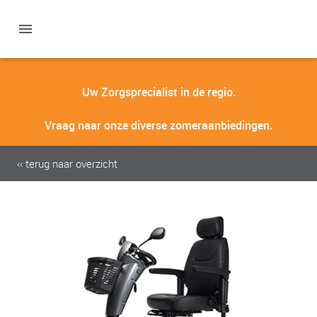
Uw Zorgsprecialist in de regio.
Vraag naar onze diverse zomeraanbiedingen.
‹‹ terug naar overzicht