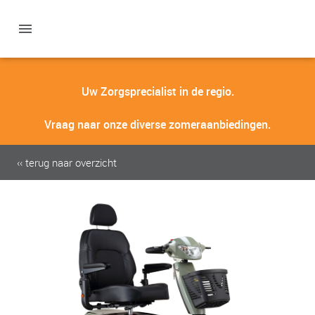
Uw Zorgsprecialist in de regio.
Vraag naar onze diverse zomeraanbiedingen.
‹‹ terug naar overzicht