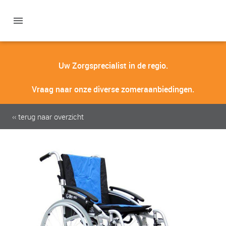
Uw Zorgsprecialist in de regio.
Vraag naar onze diverse zomeraanbiedingen.
‹‹ terug naar overzicht