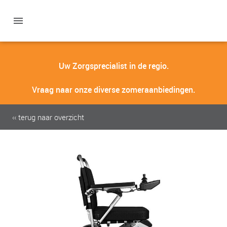
Uw Zorgsprecialist in de regio.
Vraag naar onze diverse zomeraanbiedingen.
‹‹ terug naar overzicht