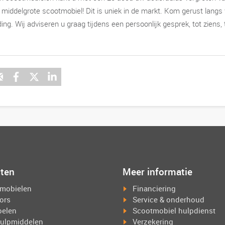
n middelgrote scootmobiel! Dit is uniek in de markt. Kom gerust langs
ding. Wij adviseren u graag tijdens een persoonlijk gesprek, tot zien
ten
Meer informatie
mobielen
Financiering
tors
Service & onderhoud
oelen
Scootmobiel hulpdienst
ulpmiddelen
Verzekering