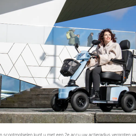
jn scootmobielen kunt u met een 2e accu uw actieradius vergroten v