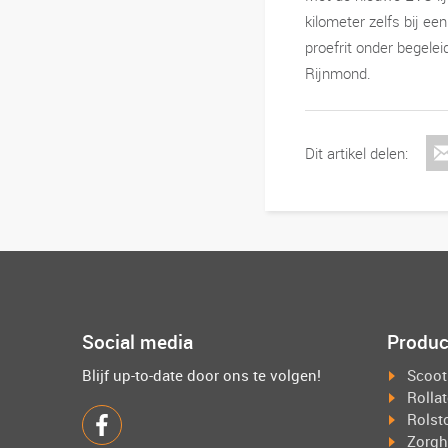
kilometer zelfs bij ee
proefrit onder begelei
Rijnmond.
Dit artikel delen:
Social media
Produc
Blijf up-to-date door ons te volgen!
Scoot
Rolla
Rolst
Zorgh