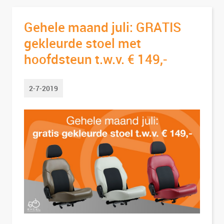
Gehele maand juli: GRATIS
gekleurde stoel met
hoofdsteun t.w.v. € 149,-
2-7-2019