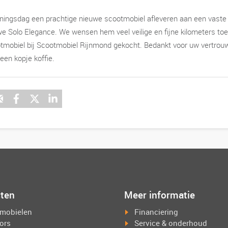
oningsdag een prachtige nieuwe scootmobiel afleveren aan een vaste k
uwe Solo Elegance. We wensen hem veel veilige en fijne kilometers toe
otmobiel bij Scootmobiel Rijnmond gekocht. Bedankt voor uw vertrou
 een kopje koffie.
ten
Meer informatie
mobielen
Financiering
tors
Service & onderhoud